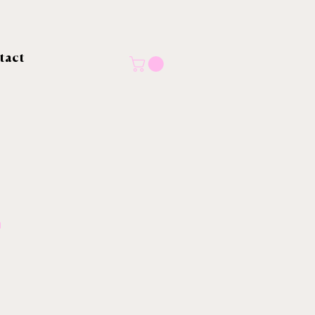
tact
h