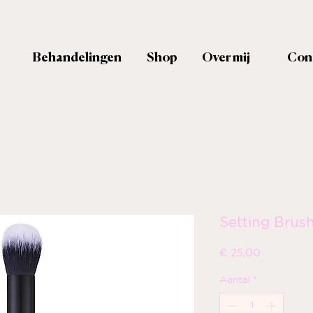
Behandelingen
Shop
Over mij
Con
Setting Brus
Prijs
€ 25,00
Aantal
*