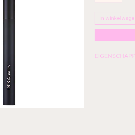
In winkelwage
EIGENSCHAP
Waarom Even Bett
kwast heeft ultraz
kop, waardoor hij p
van jukbeenderen, 
powder onder de og