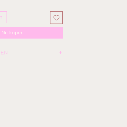
n
Nu kopen
PEN
er:
Deze middelgrote fluffy
achte haartjes en een gewelfde
erfect is voor het accentueren
het aanbrengen van setting
en of voor precisie contouring.