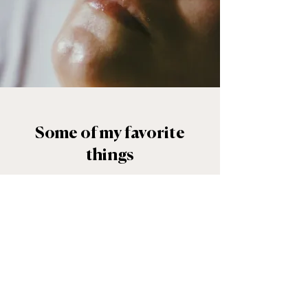
Some of my favorite
things
Mijn kinderen
Mijn kinderen zijn mijn alles. Als
alleenstaande moeder draait mijn
gehele zijn om hen. Om die reden ben
ik ook niet ieder weekend geopend.
De tijd die ik met ze kan zijn pak ik ten
volste.